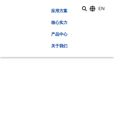
EN
应用方案
核心实力
产品中心
关于我们
产品中心
深圳昂湃技术股份有限公司成立于2010年，拥有热管理解决
方案的高质量提供商，该解决方案已集成在研发，制造，销
售和服务中，并在CPU GPU的半导体中处于领先地位