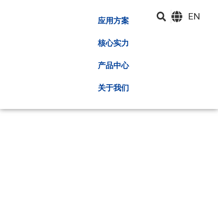
EN
应用方案
核心实力
产品中心
关于我们
产品中心
深圳昂湃技术股份有限公司成立于2010年，拥有热管理解决
方案的高质量提供商，该解决方案已集成在研发，制造，销
售和服务中，并在CPU GPU的半导体中处于领先地位