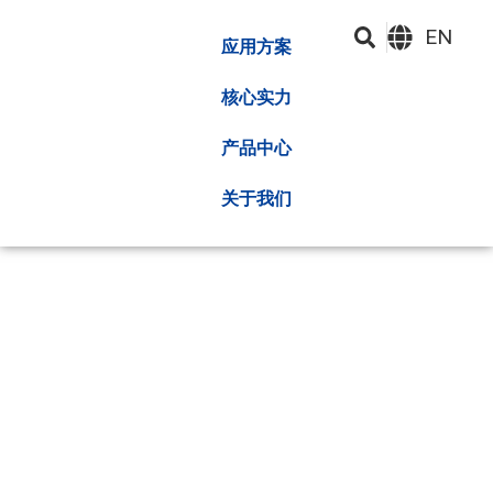
EN
应用方案
核心实力
产品中心
关于我们
关于
深圳昂湃技术股份有限公司成立于2010年，拥有热管理解决
方案的高质量提供商，该解决方案已集成在研发，制造，销
售和服务中，并在CPU GPU的半导体中占据优势位置