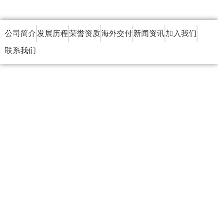
公司简介
发展历程
荣誉资质
海外交付
新闻资讯
加入我们
联系我们
关于我们
深圳昂湃技术股份有限公司成立于2010年，是一家专注于
热管理解决方案的高质量提供商，尤其在芯片级液冷模块
领域占据优势位置。公司总部位于深圳龙华区，长期致力
于高功率芯片液冷散热、精密温控系统及新能源汽车热管
理系统的研发，拥有超过200项创新技术专利。昂湃的东
莞工厂占地20000平方米，配备业内前沿的全自动化生产
线作为高新技术企业和专精特新”小巨人”企业，昂湃与华
南理工大学、西安交通大学等高校建立了紧密的产学研合
作关系，并积极推进省级实验室和工程中心的建设。其产
品广泛应用于消费电子、IDC、医疗、工业控制、充电、