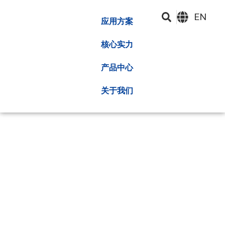
EN
应用方案
核心实力
产品中心
关于我们
关于
深圳昂湃技术股份有限公司成立于2010年，拥有热管理解决
方案的高质量提供商，该解决方案已集成在研发，制造，销
售和服务中，并在CPU GPU的半导体中占据优势位置