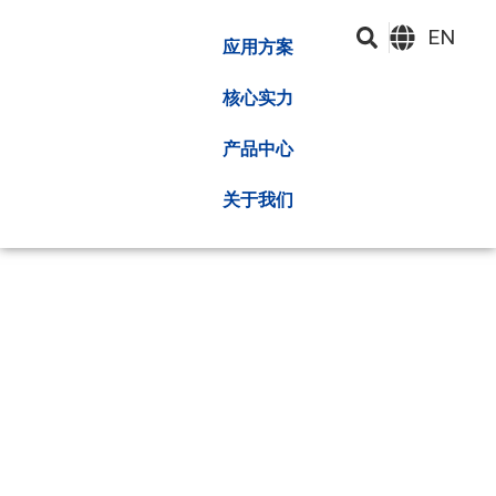
EN
应用方案
核心实力
产品中心
关于我们
解决方案
深圳昂湃技术股份有限公司成立于2010年，拥有热管理解决
方案的高质量提供商，该解决方案已集成在研发，制造，销
售和服务中，并在CPU GPU的半导体中处于领先地位