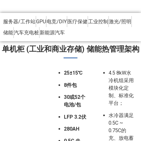
服务器/工作站
GPU
电竞/DIY
医疗保健
工业控制
激光/照明
储能
汽车充电桩
新能源汽车
单机柜 (工业和商业存储) 储能热管理架构
25±15℃
4.5 8kW水
冷机组采用
8件包
模块化定
制、标准化
30或52个
平台；
电池/包
水冷器满足
LFP 3.2伏
0.5C ~
280AH
0.75C的
充、放电蓄
0.5C @