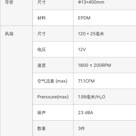
导管
尺寸
Φ13*400mm
材料
EPDM
风扇
尺寸
120 * 25毫米
电压
12V
速度
1800 ± 200RPM
空气流量 {max}
71.1CFM
Prerssure{max}
1.99毫米/H
O
2
噪声
23 dBA
数量
3件