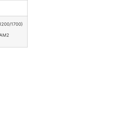
200/1700}
/AM2